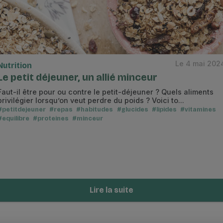
Le 4 mai 202
Nutrition
Le petit déjeuner, un allié minceur
Faut-il être pour ou contre le petit-déjeuner ? Quels aliments
privilégier lorsqu’on veut perdre du poids ? Voici to...
#petitdejeuner
#repas
#habitudes
#glucides
#lipides
#vitamines
#equilibre
#proteines
#minceur
Lire la suite