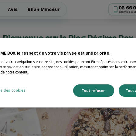
03 66 0
03 66 0
Avis
Avis
Bilan Minceur
Bilan Minceur
Service & 
Service & 
Bienvenue sur le Blog Régime Box
ME BOX, le respect de votre vie privée est une priorité.
ici, mais avant tout vous éclairer sur des sujets portant sur la n
ant votre navigation sur notre site, des cookies pourront être déposés dans votre na
durable et ses bénéfices à long terme.
tre navigation sur le site, analyser son utilisation, mesurer et optimiser la performa
t de notre contenu.
s des cookies
Tout refuser
Tout 