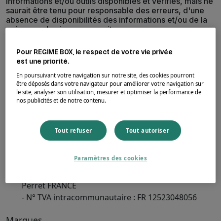
informations et/ou outils disponibles et vérifiés, mais ne
saurait être tenu pour responsable des erreurs, d'une
absence de disponibilités des informations et/ou de la
présence de virus sur son site.
Directeurs de la Publication
Pour REGIME BOX, le respect de votre vie privée
est une priorité.
Le site
est dirigé par :
regimebox.fr
- Monsieur Bernard CANETTI, en qualité de Président
En poursuivant votre navigation sur notre site, des cookies pourront
de la société COMME J'AIME
être déposés dans votre navigateur pour améliorer votre navigation sur
le site, analyser son utilisation, mesurer et optimiser la performance de
nos publicités et de notre contenu.
Informations relatives à l'exploitant
La société COMME J'AIME est une SAS au capital de
693 200 €:
Tout refuser
Tout autoriser
- Immatriculée au registre du commerce sous le
numéro RCS Nanterre 523 048 056
Paramètres des cookies
- Code APE : 4791 B
- Siège social : 46, rue Raspail, 92300 Levallois-
Perret FRANCE
- N° TVA intracommunautaire : FR 12523048056
Marques