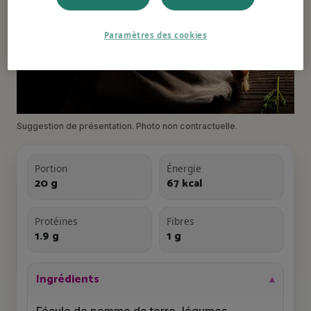
Paramètres des cookies
Suggestion de présentation. Photo non contractuelle.
Portion
Énergie
20 g
67 kcal
Protéines
Fibres
1.9 g
1 g
Ingrédients