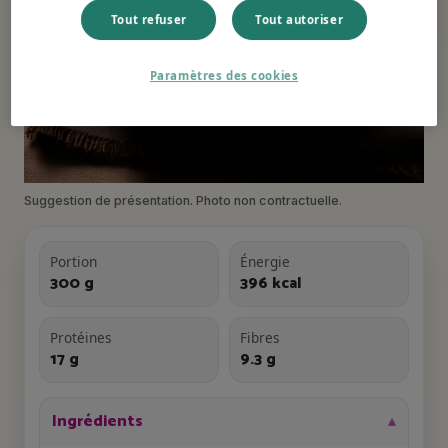
Tout refuser
Tout autoriser
Paramètres des cookies
Suggestion de présentation. Photo non contractuelle.
Portion
Énergie
300 g
396 kcal
Protéines
Fibres
17 g
9.3 g
Ingrédients