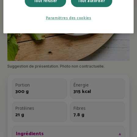
Tout refuser
Tout autoriser
Paramètres des cookies
Suggestion de présentation. Photo non contractuelle.
Portion
Énergie
300 g
315 kcal
Protéines
Fibres
21 g
7.8 g
Ingrédients