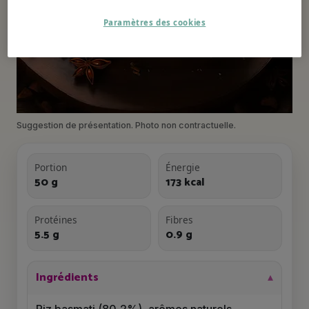
Paramètres des cookies
Suggestion de présentation. Photo non contractuelle.
Portion
Énergie
50 g
173 kcal
Protéines
Fibres
5.5 g
0.9 g
Ingrédients