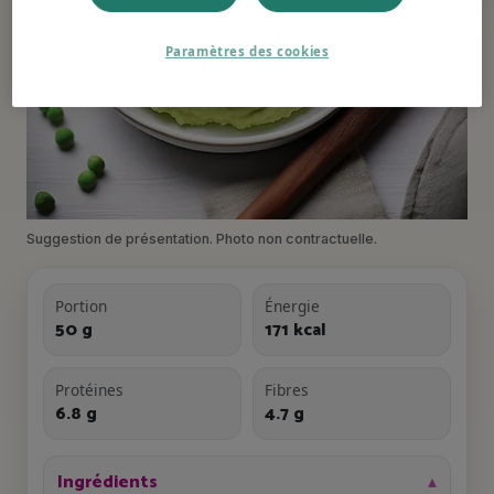
Paramètres des cookies
Suggestion de présentation. Photo non contractuelle.
Portion
Énergie
50 g
171 kcal
Protéines
Fibres
6.8 g
4.7 g
Ingrédients