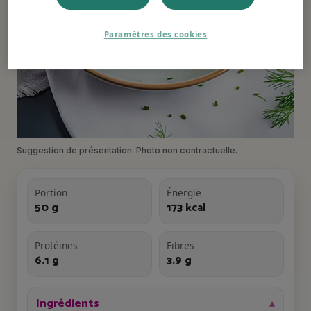
Paramètres des cookies
Suggestion de présentation. Photo non contractuelle.
Portion
Énergie
50 g
173 kcal
Protéines
Fibres
6.1 g
3.9 g
Ingrédients