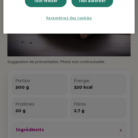
Tout refuser
Tout autoriser
Paramètres des cookies
Suggestion de présentation. Photo non contractuelle.
Portion
Énergie
300 g
320 kcal
Protéines
Fibres
20 g
2.7 g
Ingrédients