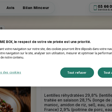
03 66 0
03 66 0
Avis
Avis
Bilan Minceur
Bilan Minceur
Service & 
Service & 
es
ME BOX, le respect de votre vie privée est une priorité.
ant votre navigation sur notre site, des cookies pourront être déposés dans votre na
tre navigation sur le site, analyser son utilisation, mesurer et optimiser la performa
t de notre contenu.
Portion
Énergie
300 g
334 kcal
s des cookies
Tout refuser
Tout 
Ingrédients
Lentilles réhydratées 29,8% (lentill
traitée en salaison 28,1% (longe de 
manioc, amidon de riz, sel), eau, c
France) 2,9% (poitrine de porc, eau