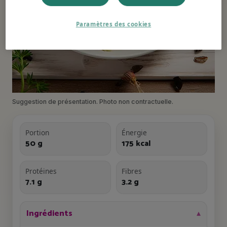
Paramètres des cookies
Suggestion de présentation. Photo non contractuelle.
Portion
Énergie
50 g
175 kcal
Protéines
Fibres
7.1 g
3.2 g
Ingrédients