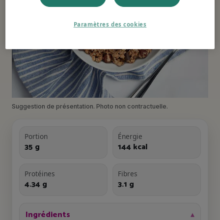
Paramètres des cookies
Suggestion de présentation. Photo non contractuelle.
Portion
Énergie
35 g
144 kcal
Protéines
Fibres
4.34 g
3.1 g
Ingrédients