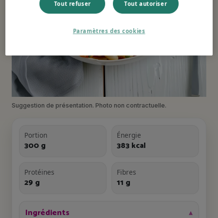
Tout refuser
Tout autoriser
Paramètres des cookies
Suggestion de présentation. Photo non contractuelle.
Portion
Énergie
300 g
383 kcal
Protéines
Fibres
29 g
11 g
Ingrédients