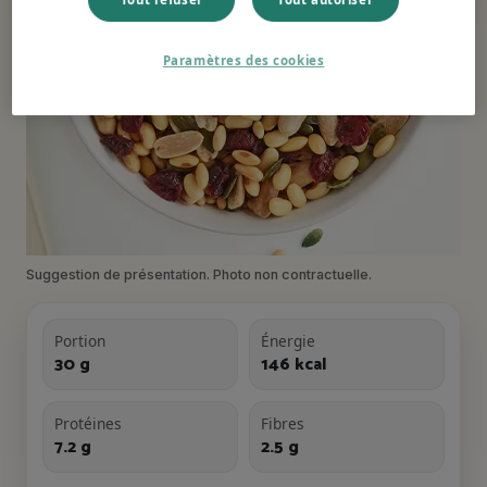
Paramètres des cookies
Suggestion de présentation. Photo non contractuelle.
Portion
Énergie
30 g
146 kcal
Protéines
Fibres
7.2 g
2.5 g