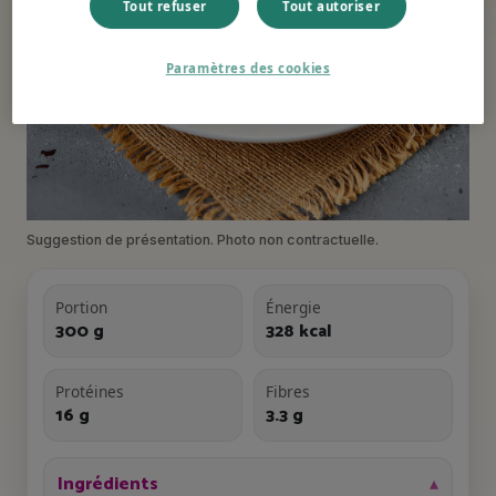
Tout refuser
Tout autoriser
Paramètres des cookies
Suggestion de présentation. Photo non contractuelle.
Portion
Énergie
300 g
328 kcal
Protéines
Fibres
16 g
3.3 g
Ingrédients