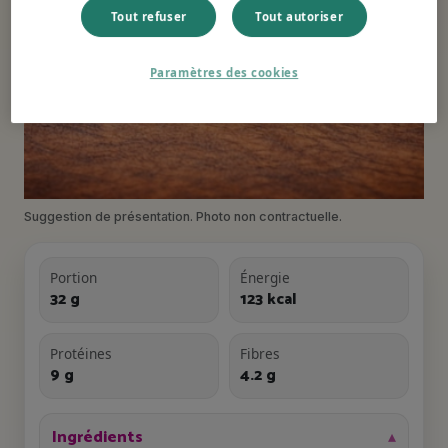
Tout refuser
Tout autoriser
Paramètres des cookies
Suggestion de présentation. Photo non contractuelle.
Portion
Énergie
32 g
123 kcal
Protéines
Fibres
9 g
4.2 g
Ingrédients