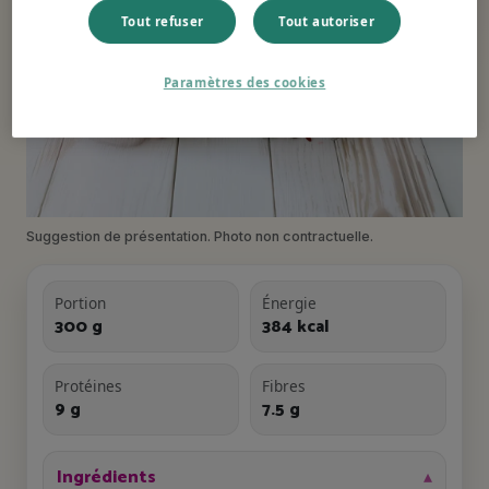
Tout refuser
Tout autoriser
Paramètres des cookies
Suggestion de présentation. Photo non contractuelle.
Portion
Énergie
300 g
384 kcal
Protéines
Fibres
9 g
7.5 g
Ingrédients