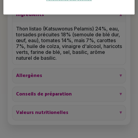
Ingrédients
Thon listao (Katsuwonus Pelamis) 24%, eau,
torsades précuites 18% (semoule de blé dur,
œuf, eau), tomates 14%, maïs 7%, carottes
7%, huile de colza, vinaigre d'alcool, haricots
verts, farine de blé, sel, basilic, arôme
naturel de basilic.
Allergènes
Conseils de préparation
Valeurs nutritionelles