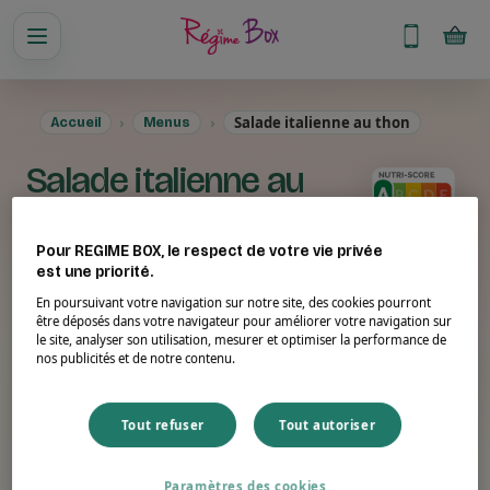
Salade italienne au thon
Accueil
Menus
Salade italienne au
thon
Pour REGIME BOX, le respect de votre vie privée
est une priorité.
Suggestion de présentation. Photo non contractuelle.
En poursuivant votre navigation sur notre site, des cookies pourront
être déposés dans votre navigateur pour améliorer votre navigation sur
le site, analyser son utilisation, mesurer et optimiser la performance de
nos publicités et de notre contenu.
Portion
Énergie
300 g
345 kcal
Tout refuser
Tout autoriser
Protéines
Fibres
29 g
4.8 g
Paramètres des cookies