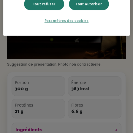
Tout refuser
Tout autoriser
Paramètres des cookies
Suggestion de présentation. Photo non contractuelle.
Portion
Énergie
300 g
383 kcal
Protéines
Fibres
21 g
6.6 g
Ingrédients