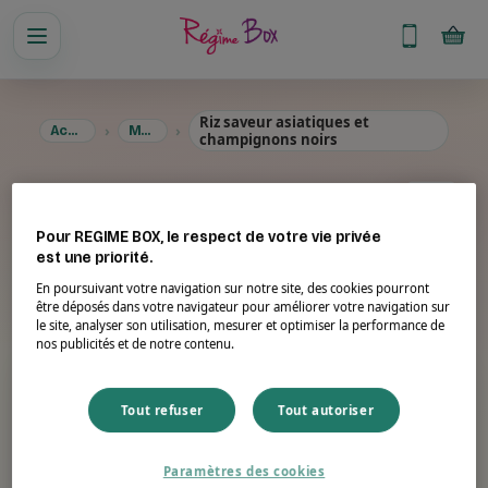
Riz saveur asiatiques et
Accueil
Menus
champignons noirs
Riz saveur asiatiques et
champignons noirs
Pour REGIME BOX, le respect de votre vie privée
est une priorité.
En poursuivant votre navigation sur notre site, des cookies pourront
être déposés dans votre navigateur pour améliorer votre navigation sur
Suggestion de présentation. Photo non contractuelle.
le site, analyser son utilisation, mesurer et optimiser la performance de
nos publicités et de notre contenu.
Portion
Énergie
50 g
170 kcal
Tout refuser
Tout autoriser
Protéines
Fibres
Paramètres des cookies