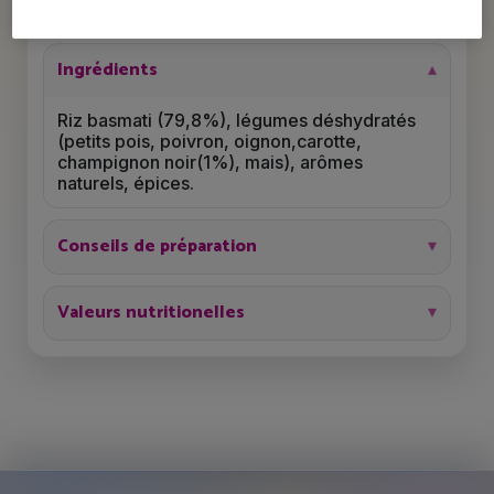
5.7 g
1.5 g
Ingrédients
Riz basmati (79,8%), légumes déshydratés
(petits pois, poivron, oignon,carotte,
champignon noir(1%), mais), arômes
naturels, épices.
Conseils de préparation
Valeurs nutritionelles