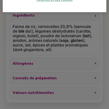
2.4 g
1 g
Ingrédients
Farine de riz, vermicelles 20,8% (semoule
de
blé
dur), légumes déshydratés (carotte,
oignon, bolet), poudre de lactosérum (
lait
),
amidon, arômes naturels (
soja
,
gluten
),
sucre, sel, épices et plantes aromatiques
(dont gingembre, ail).
Allergènes
Conseils de préparation
Valeurs nutritionelles