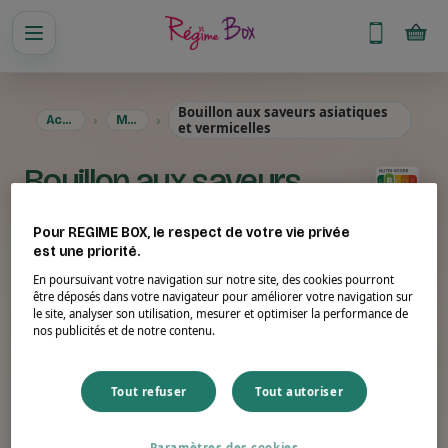
Bouillon aux saveurs asiatiques
Accueil
Menus
et vermicelles
Bouillon aux saveurs
asiatiques et vermicelles
Pour REGIME BOX, le respect de votre vie privée
est une priorité.
En poursuivant votre navigation sur notre site, des cookies pourront
Suggestion de présentation. Photo non contractuelle.
être déposés dans votre navigateur pour améliorer votre navigation sur
le site, analyser son utilisation, mesurer et optimiser la performance de
nos publicités et de notre contenu.
Portion
Énergie
20 g
84 kcal
Tout refuser
Tout autoriser
Protéines
Fibres
Paramètres des cookies