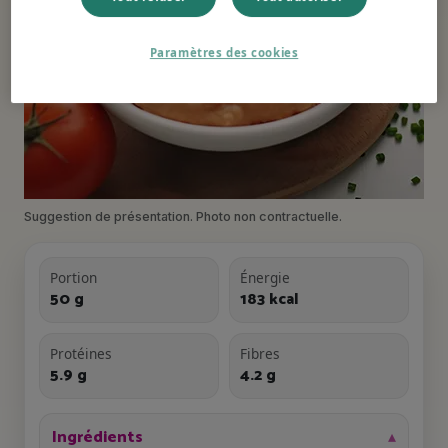
Paramètres des cookies
Suggestion de présentation. Photo non contractuelle.
Portion
Énergie
50 g
183 kcal
Protéines
Fibres
5.9 g
4.2 g
Ingrédients