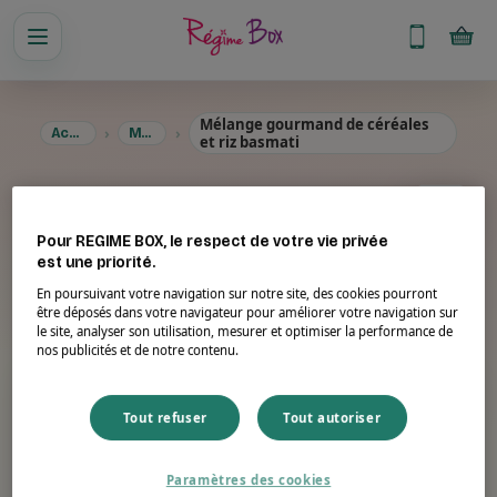
Mélange gourmand de céréales
Accueil
Menus
et riz basmati
Mélange gourmand de
céréales et riz basmati
Pour REGIME BOX, le respect de votre vie privée
est une priorité.
En poursuivant votre navigation sur notre site, des cookies pourront
être déposés dans votre navigateur pour améliorer votre navigation sur
Suggestion de présentation. Photo non contractuelle.
le site, analyser son utilisation, mesurer et optimiser la performance de
nos publicités et de notre contenu.
Portion
Énergie
50 g
176 kcal
Tout refuser
Tout autoriser
Protéines
Fibres
Paramètres des cookies