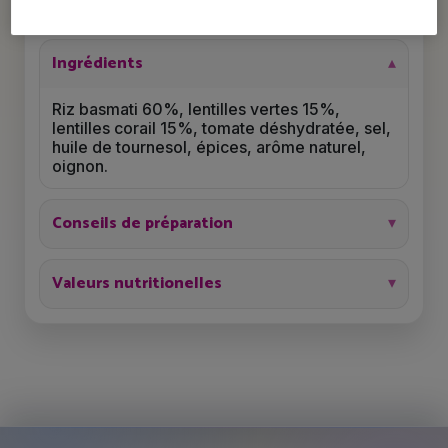
6.5 g
2.8 g
Ingrédients
Riz basmati 60%, lentilles vertes 15%,
lentilles corail 15%, tomate déshydratée, sel,
huile de tournesol, épices, arôme naturel,
oignon.
Conseils de préparation
Valeurs nutritionelles